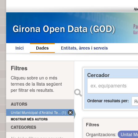
Inici
Dades
Entitats, àrees i serveis
Filtres
Cercador
Cliqueu sobre un o més
termes de la llista següent
per filtrar els resultats.
Ordenar resultats per
AUTORS
Unitat Municipal d'Anàlisi Te... (1)
MOSTRAR MÉS AUTORS
Filtres
CATEGORIES
Organitzacions:
Unitat Mu