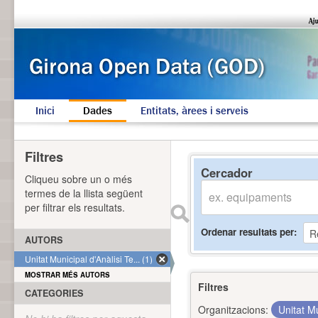
Inici
Dades
Entitats, àrees i serveis
Filtres
Cercador
Cliqueu sobre un o més
termes de la llista següent
per filtrar els resultats.
Ordenar resultats per
AUTORS
Unitat Municipal d'Anàlisi Te... (1)
MOSTRAR MÉS AUTORS
Filtres
CATEGORIES
Organitzacions:
Unitat Mu