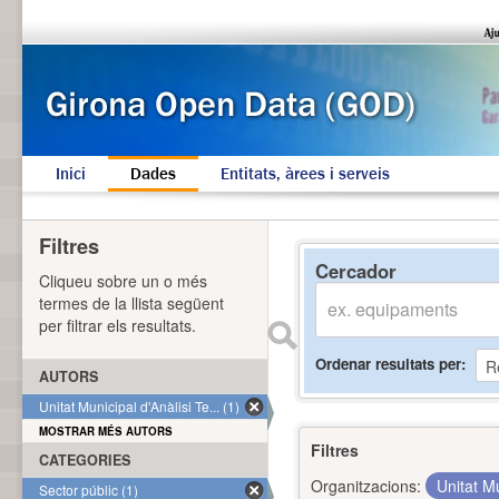
Inici
Dades
Entitats, àrees i serveis
Filtres
Cercador
Cliqueu sobre un o més
termes de la llista següent
per filtrar els resultats.
Ordenar resultats per
AUTORS
Unitat Municipal d'Anàlisi Te... (1)
MOSTRAR MÉS AUTORS
Filtres
CATEGORIES
Organitzacions:
Unitat Mu
Sector públic (1)