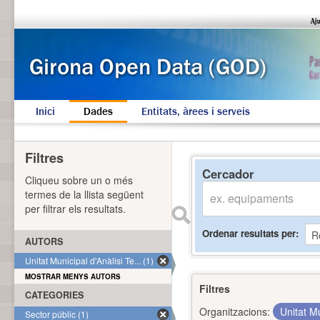
Inici
Dades
Entitats, àrees i serveis
Filtres
Cercador
Cliqueu sobre un o més
termes de la llista següent
per filtrar els resultats.
Ordenar resultats per
AUTORS
Unitat Municipal d'Anàlisi Te... (1)
MOSTRAR MENYS AUTORS
Filtres
CATEGORIES
Organitzacions:
Unitat Mu
Sector públic (1)