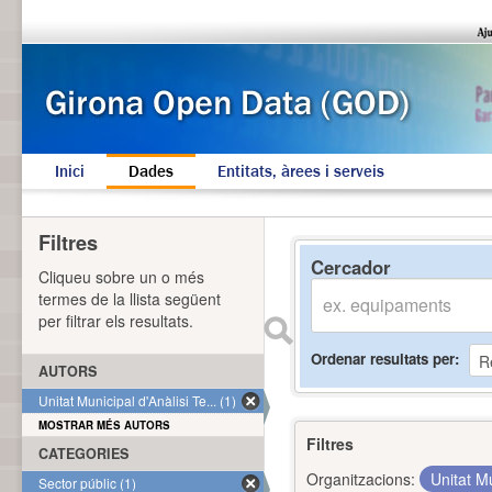
Inici
Dades
Entitats, àrees i serveis
Filtres
Cercador
Cliqueu sobre un o més
termes de la llista següent
per filtrar els resultats.
Ordenar resultats per
AUTORS
Unitat Municipal d'Anàlisi Te... (1)
MOSTRAR MÉS AUTORS
Filtres
CATEGORIES
Organitzacions:
Unitat Mu
Sector públic (1)