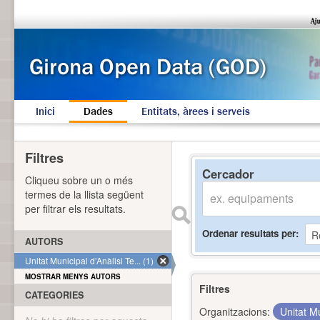
Inici
Dades
Entitats, àrees i serveis
Filtres
Cercador
Cliqueu sobre un o més
termes de la llista següent
per filtrar els resultats.
Ordenar resultats per
AUTORS
Unitat Municipal d'Anàlisi Te... (1)
MOSTRAR MENYS AUTORS
Filtres
CATEGORIES
Organitzacions:
Unitat Mu