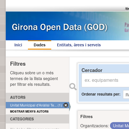
Inici
Dades
Entitats, àrees i serveis
Filtres
Cercador
Cliqueu sobre un o més
termes de la llista següent
per filtrar els resultats.
Ordenar resultats per
AUTORS
Unitat Municipal d'Anàlisi Te... (1)
MOSTRAR MENYS AUTORS
Filtres
CATEGORIES
Organitzacions:
Unitat Mu