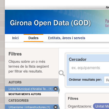
Inici
Dades
Entitats, àrees i serveis
Filtres
Cercador
Cliqueu sobre un o més
termes de la llista següent
per filtrar els resultats.
Ordenar resultats per
AUTORS
Unitat Municipal d'Anàlisi Te... (1)
MOSTRAR MENYS AUTORS
Filtres
CATEGORIES
Organitzacions:
Unitat Mu
Urbanisme i infraestructures (1)