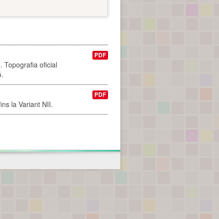
PDF
 Topografia oficial
ó.
PDF
ns la Variant NII.