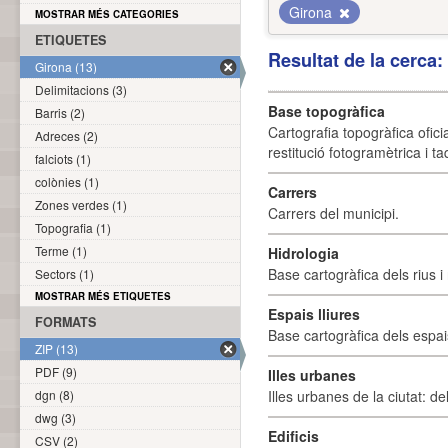
Girona
MOSTRAR MÉS CATEGORIES
ETIQUETES
Resultat de la cerca
Girona (13)
Delimitacions (3)
Base topogràfica
Barris (2)
Cartografia topogràfica ofic
Adreces (2)
restitució fotogramètrica i ta
falciots (1)
colònies (1)
Carrers
Zones verdes (1)
Carrers del municipi.
Topografia (1)
Terme (1)
Hidrologia
Base cartogràfica dels rius i 
Sectors (1)
MOSTRAR MÉS ETIQUETES
Espais lliures
FORMATS
Base cartogràfica dels espais
ZIP (13)
PDF (9)
Illes urbanes
dgn (8)
Illes urbanes de la ciutat: de
dwg (3)
Edificis
CSV (2)