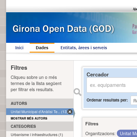
Inici
Dades
Entitats, àrees i serveis
Filtres
Cercador
Cliqueu sobre un o més
termes de la llista següent
per filtrar els resultats.
Ordenar resultats per
AUTORS
Unitat Municipal d'Anàlisi Te... (13)
MOSTRAR MÉS AUTORS
Filtres
CATEGORIES
Organitzacions:
Unitat Mu
Urbanisme i infraestructures (1)