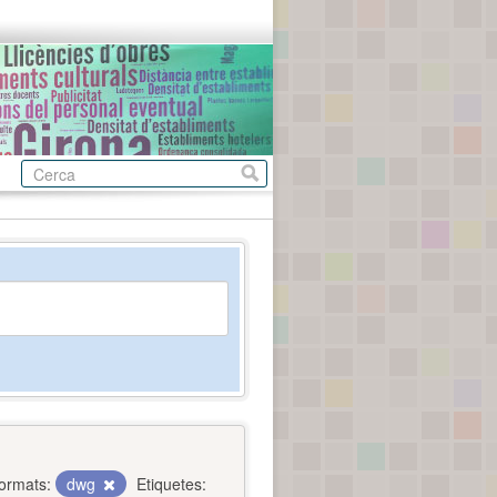
ormats:
dwg
Etiquetes: