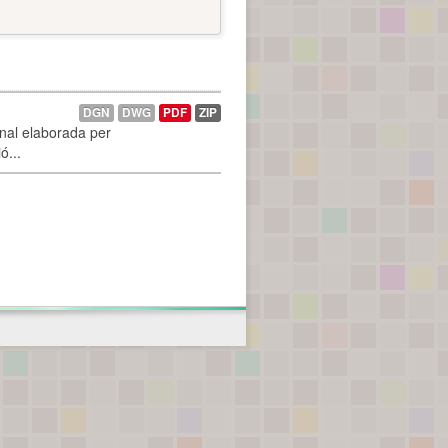
DGN
DWG
PDF
ZIP
onal elaborada per
ó...