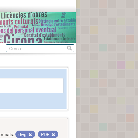
ormats:
dwg
PDF