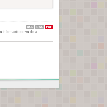
DGN
DWG
PDF
La informació deriva de la