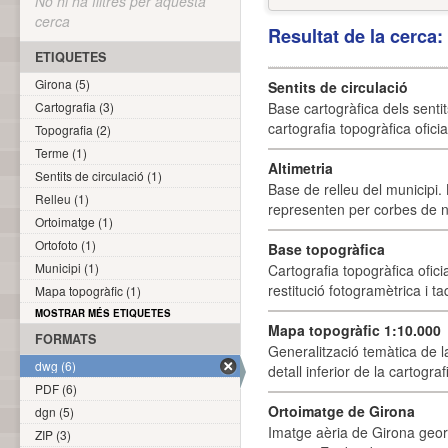
No hi ha filtres per aquesta
cerca
Resultat de la cerca
ETIQUETES
Girona (5)
Sentits de circulació
Cartografia (3)
Base cartogràfica dels sentit
cartografia topogràfica ofici
Topografia (2)
Terme (1)
Altimetria
Sentits de circulació (1)
Base de relleu del municipi.
Relleu (1)
representen per corbes de ni
Ortoimatge (1)
Ortofoto (1)
Base topogràfica
Municipi (1)
Cartografia topogràfica ofic
restitució fotogramètrica i ta
Mapa topogràfic (1)
MOSTRAR MÉS ETIQUETES
Mapa topogràfic 1:10.000
FORMATS
Generalització temàtica de l
dwg (6)
detall inferior de la cartogra
PDF (6)
Ortoimatge de Girona
dgn (5)
Imatge aèria de Girona geor
ZIP (3)