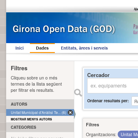
Inici
Dades
Entitats, àrees i serveis
Filtres
Cercador
Cliqueu sobre un o més
termes de la llista següent
per filtrar els resultats.
Ordenar resultats per
AUTORS
Unitat Municipal d'Anàlisi Te... (6)
MOSTRAR MENYS AUTORS
Filtres
CATEGORIES
Organitzacions:
Unitat Mu