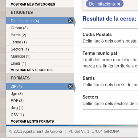
Delimitacions
MOSTRAR MÉS CATEGORIES
ETIQUETES
Resultat de la cerca
Delimitacions (4)
Girona (3)
Codis Postals
Barris (2)
Delimitació dels codis posta
Terme (1)
Sectors (1)
Terme municipal
Municipi (1)
Límit del terme municipal de 
Límits (1)
marca els límits territorials
MOSTRAR MÉS ETIQUETES
Barris
FORMATS
Delimitació dels barris del mu
ZIP (4)
dgn (3)
Sectors
PDF (3)
Delimitació dels sectors del 
dwg (1)
CSV (1)
MOSTRAR MENYS FORMATS
© 2013 Ajuntament de Girona
|
Pl. del Vi, 1. 17004 GIRONA