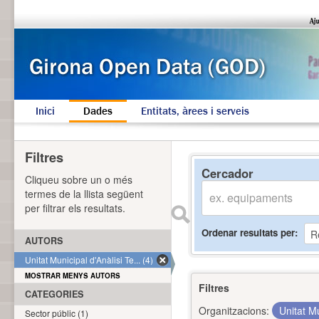
Inici
Dades
Entitats, àrees i serveis
Filtres
Cercador
Cliqueu sobre un o més
termes de la llista següent
per filtrar els resultats.
Ordenar resultats per
AUTORS
Unitat Municipal d'Anàlisi Te... (4)
MOSTRAR MENYS AUTORS
Filtres
CATEGORIES
Organitzacions:
Unitat Mu
Sector públic (1)