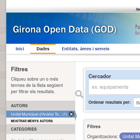
Inici
Dades
Entitats, àrees i serveis
Filtres
Cercador
Cliqueu sobre un o més
termes de la llista següent
per filtrar els resultats.
Ordenar resultats per
AUTORS
Unitat Municipal d'Anàlisi Te... (1)
MOSTRAR MENYS AUTORS
Filtres
CATEGORIES
Organitzacions:
Unitat Mu