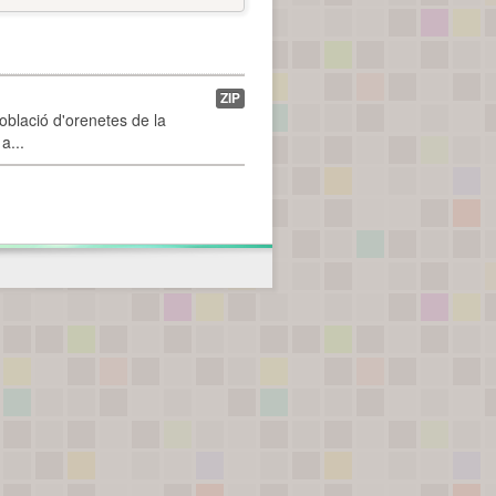
ZIP
població d'orenetes de la
a...