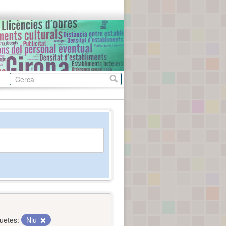
quetes:
Niu