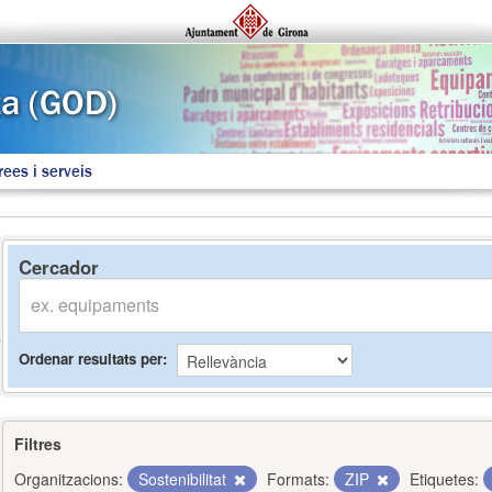
rees i serveis
Cercador
Ordenar resultats per
Filtres
Organitzacions:
Sostenibilitat
Formats:
ZIP
Etiquetes: