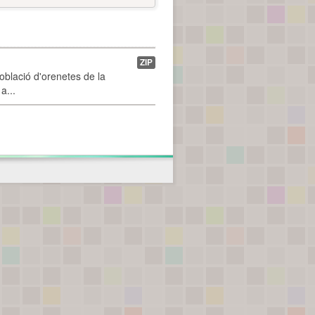
ZIP
població d'orenetes de la
a...