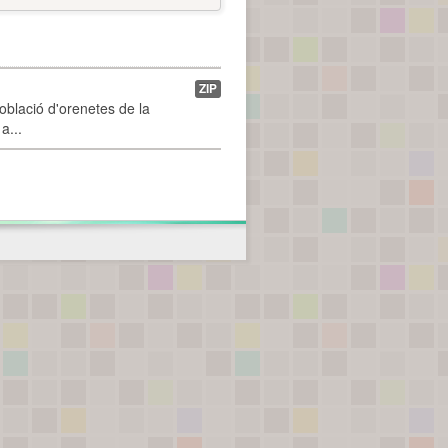
ZIP
població d'orenetes de la
a...