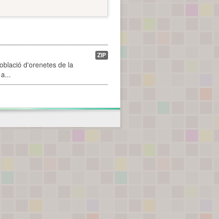
ZIP
població d'orenetes de la
a...