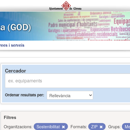
rees i serveis
Cercador
Ordenar resultats per
Filtres
Organitzacions:
Sostenibilitat
Formats:
ZIP
Grups:
Me