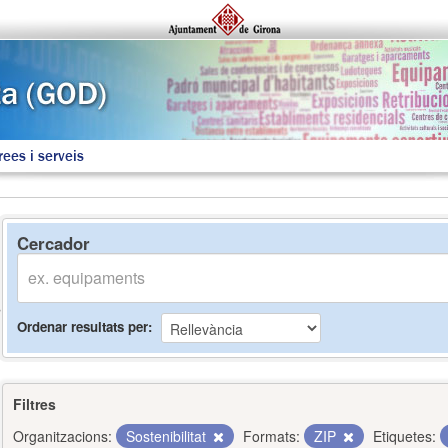
rees i serveis
Cercador
Ordenar resultats per
Filtres
Organitzacions:
Sostenibilitat
Formats:
ZIP
Etiquetes: