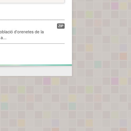
ZIP
població d'orenetes de la
a...