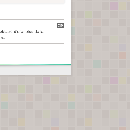
ZIP
població d'orenetes de la
a...