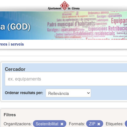
rees i serveis
Cercador
Ordenar resultats per
Filtres
Organitzacions:
Sostenibilitat
Formats:
ZIP
Etiquetes: