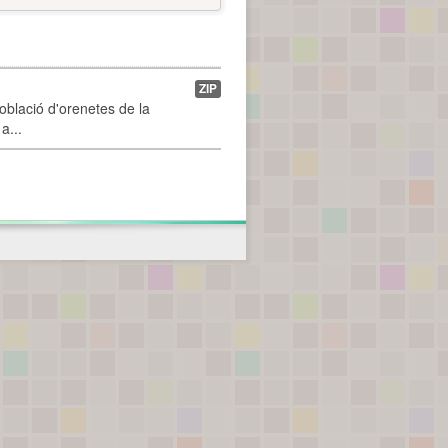
ZIP
població d'orenetes de la
a...