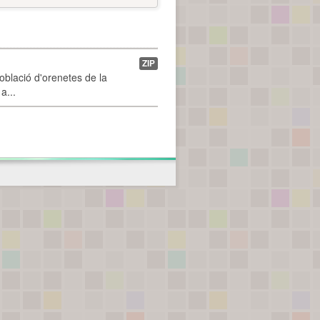
ZIP
població d'orenetes de la
a...