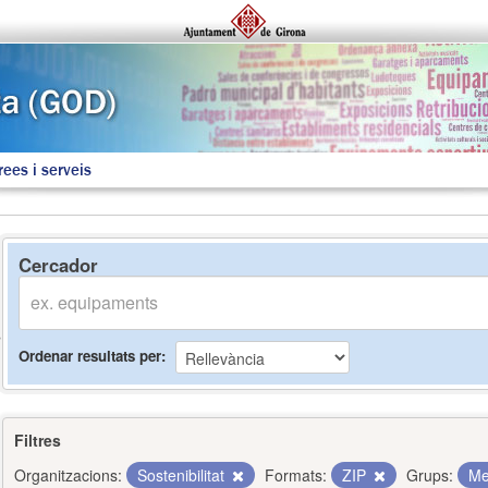
rees i serveis
Cercador
Ordenar resultats per
Filtres
Organitzacions:
Sostenibilitat
Formats:
ZIP
Grups:
Me