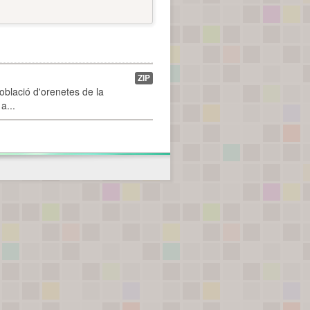
ZIP
població d'orenetes de la
a...