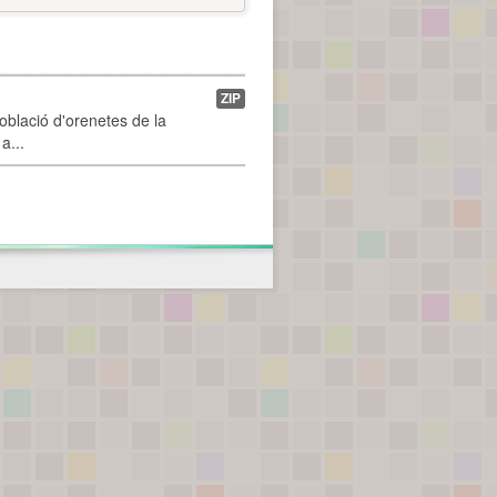
ZIP
població d'orenetes de la
a...