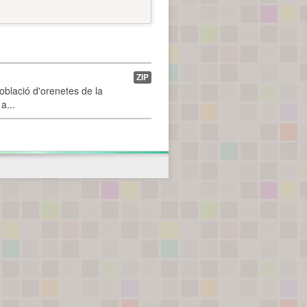
ZIP
població d'orenetes de la
a...