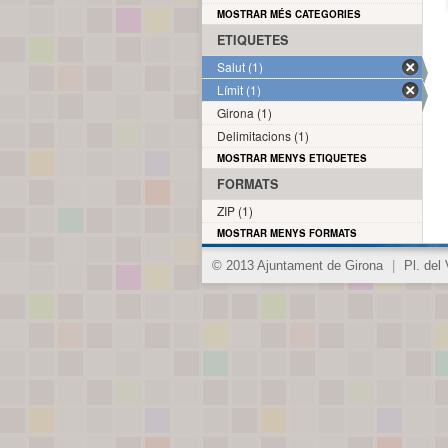
MOSTRAR MÉS CATEGORIES
ETIQUETES
Salut (1)
Límit (1)
Girona (1)
Delimitacions (1)
MOSTRAR MENYS ETIQUETES
FORMATS
ZIP (1)
MOSTRAR MENYS FORMATS
© 2013 Ajuntament de Girona
|
Pl. del