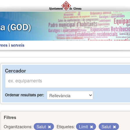
rees i serveis
Cercador
Ordenar resultats per
Filtres
Organitzacions:
Salut
Etiquetes:
Límit
Salut