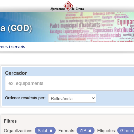
rees i serveis
Cercador
Ordenar resultats per
Filtres
Organitzacions:
Salut
Formats:
ZIP
Etiquetes:
Giron