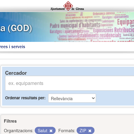
rees i serveis
Cercador
Ordenar resultats per
Filtres
Organitzacions:
Salut
Formats:
ZIP