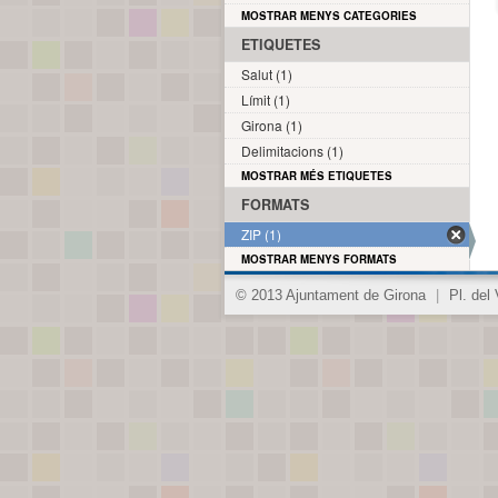
MOSTRAR MENYS CATEGORIES
ETIQUETES
Salut (1)
Límit (1)
Girona (1)
Delimitacions (1)
MOSTRAR MÉS ETIQUETES
FORMATS
ZIP (1)
MOSTRAR MENYS FORMATS
© 2013 Ajuntament de Girona
|
Pl. del