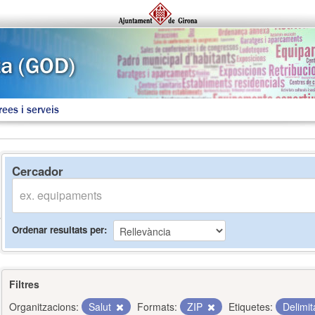
rees i serveis
Cercador
Ordenar resultats per
Filtres
Organitzacions:
Salut
Formats:
ZIP
Etiquetes:
Delimi