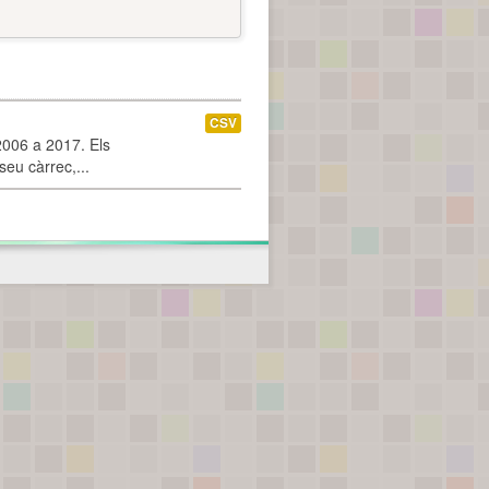
CSV
2006 a 2017. Els
seu càrrec,...