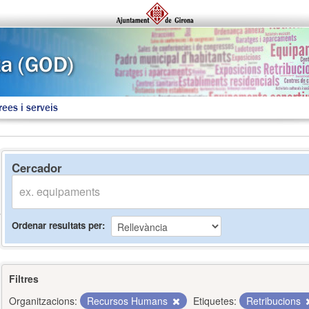
rees i serveis
Cercador
Ordenar resultats per
Filtres
Organitzacions:
Recursos Humans
Etiquetes:
Retribucions