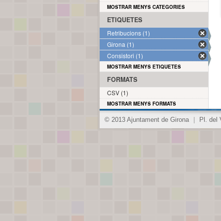
MOSTRAR MENYS CATEGORIES
ETIQUETES
Retribucions (1)
Girona (1)
Consistori (1)
MOSTRAR MENYS ETIQUETES
FORMATS
CSV (1)
MOSTRAR MENYS FORMATS
© 2013 Ajuntament de Girona
|
Pl. del