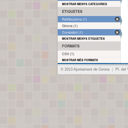
MOSTRAR MENYS CATEGORIES
ETIQUETES
Retribucions (1)
Girona (1)
Consistori (1)
MOSTRAR MENYS ETIQUETES
FORMATS
CSV (1)
MOSTRAR MÉS FORMATS
© 2013 Ajuntament de Girona
|
Pl. del