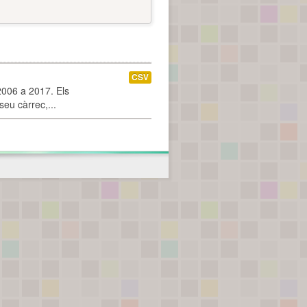
CSV
2006 a 2017. Els
seu càrrec,...