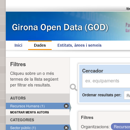
Inici
Dades
Entitats, àrees i serveis
Filtres
Cercador
Cliqueu sobre un o més
termes de la llista següent
per filtrar els resultats.
Ordenar resultats per
AUTORS
Recursos Humans (1)
MOSTRAR MENYS AUTORS
Filtres
CATEGORIES
Organitzacions:
Recurs
Sector públic (1)