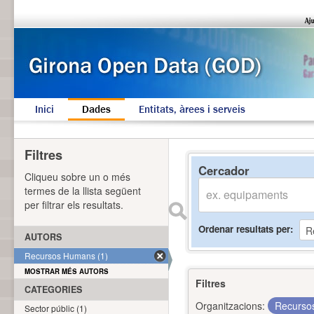
Inici
Dades
Entitats, àrees i serveis
Filtres
Cercador
Cliqueu sobre un o més
termes de la llista següent
per filtrar els resultats.
Ordenar resultats per
AUTORS
Recursos Humans (1)
MOSTRAR MÉS AUTORS
Filtres
CATEGORIES
Organitzacions:
Recurs
Sector públic (1)