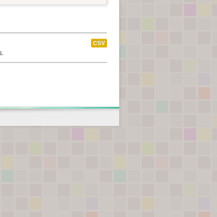
CSV
s.