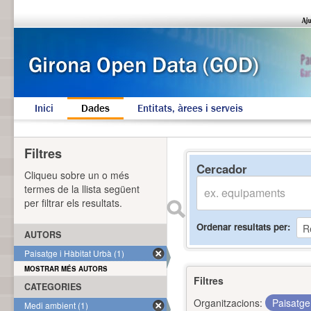
Inici
Dades
Entitats, àrees i serveis
Filtres
Cercador
Cliqueu sobre un o més
termes de la llista següent
per filtrar els resultats.
Ordenar resultats per
AUTORS
Paisatge i Hàbitat Urbà (1)
MOSTRAR MÉS AUTORS
Filtres
CATEGORIES
Organitzacions:
Paisatge
Medi ambient (1)