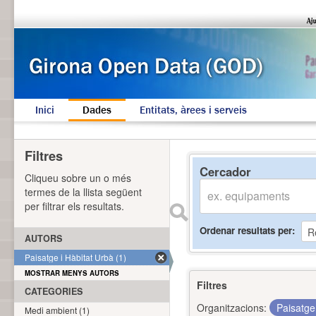
Inici
Dades
Entitats, àrees i serveis
Filtres
Cercador
Cliqueu sobre un o més
termes de la llista següent
per filtrar els resultats.
Ordenar resultats per
AUTORS
Paisatge i Hàbitat Urbà (1)
MOSTRAR MENYS AUTORS
Filtres
CATEGORIES
Organitzacions:
Paisatge
Medi ambient (1)