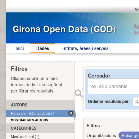
Inici
Dades
Entitats, àrees i serveis
Filtres
Cercador
Cliqueu sobre un o més
termes de la llista següent
per filtrar els resultats.
Ordenar resultats per
AUTORS
Paisatge i Hàbitat Urbà (1)
MOSTRAR MÉS AUTORS
Filtres
CATEGORIES
Organitzacions:
Paisatge
Medi ambient (1)