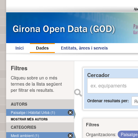
Inici
Dades
Entitats, àrees i serveis
Filtres
Cercador
Cliqueu sobre un o més
termes de la llista següent
per filtrar els resultats.
Ordenar resultats per
AUTORS
Paisatge i Hàbitat Urbà (1)
MOSTRAR MÉS AUTORS
Filtres
CATEGORIES
Organitzacions:
Paisatge
Medi ambient (1)