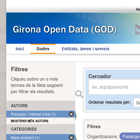
Inici
Dades
Entitats, àrees i serveis
Filtres
Cercador
Cliqueu sobre un o més
termes de la llista següent
per filtrar els resultats.
Ordenar resultats per
AUTORS
Paisatge i Hàbitat Urbà (1)
MOSTRAR MÉS AUTORS
Filtres
CATEGORIES
Organitzacions:
Paisatge
Medi ambient (1)