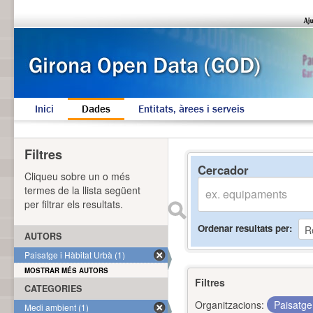
Inici
Dades
Entitats, àrees i serveis
Filtres
Cercador
Cliqueu sobre un o més
termes de la llista següent
per filtrar els resultats.
Ordenar resultats per
AUTORS
Paisatge i Hàbitat Urbà (1)
MOSTRAR MÉS AUTORS
Filtres
CATEGORIES
Organitzacions:
Paisatge
Medi ambient (1)