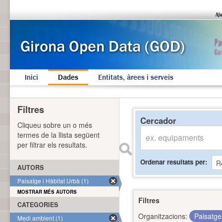
Inici
Dades
Entitats, àrees i serveis
Filtres
Cercador
Cliqueu sobre un o més
termes de la llista següent
per filtrar els resultats.
Ordenar resultats per
AUTORS
Paisatge i Hàbitat Urbà (1)
MOSTRAR MÉS AUTORS
Filtres
CATEGORIES
Organitzacions:
Paisatge
Medi ambient (1)