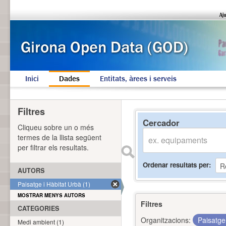
Inici
Dades
Entitats, àrees i serveis
Filtres
Cercador
Cliqueu sobre un o més
termes de la llista següent
per filtrar els resultats.
Ordenar resultats per
AUTORS
Paisatge i Hàbitat Urbà (1)
MOSTRAR MENYS AUTORS
Filtres
CATEGORIES
Organitzacions:
Paisatge
Medi ambient (1)