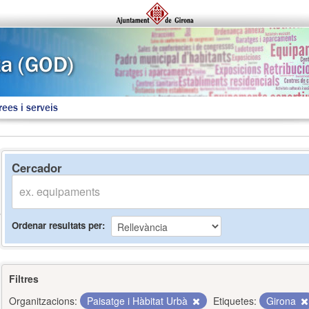
rees i serveis
Cercador
Ordenar resultats per
Filtres
Organitzacions:
Paisatge i Hàbitat Urbà
Etiquetes:
Girona