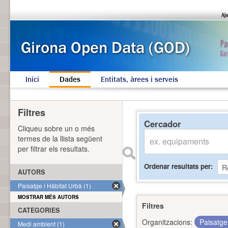
Inici
Dades
Entitats, àrees i serveis
Filtres
Cercador
Cliqueu sobre un o més
termes de la llista següent
per filtrar els resultats.
Ordenar resultats per
AUTORS
Paisatge i Hàbitat Urbà (1)
MOSTRAR MÉS AUTORS
Filtres
CATEGORIES
Organitzacions:
Paisatge
Medi ambient (1)