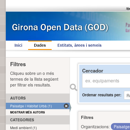
Inici
Dades
Entitats, àrees i serveis
Filtres
Cercador
Cliqueu sobre un o més
termes de la llista següent
per filtrar els resultats.
Ordenar resultats per
AUTORS
Paisatge i Hàbitat Urbà (1)
MOSTRAR MÉS AUTORS
Filtres
CATEGORIES
Organitzacions:
Paisatge
Medi ambient (1)