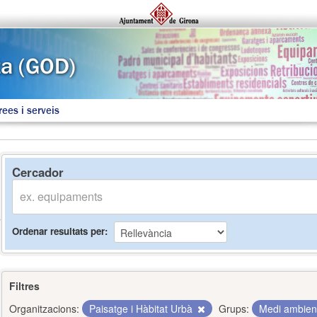
rees i serveis
Cercador
Ordenar resultats per
Filtres
Organitzacions:
Paisatge i Hàbitat Urbà
Grups:
Medi ambie