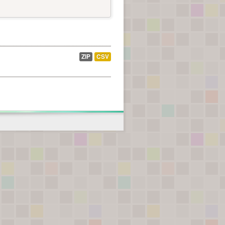
ZIP
CSV