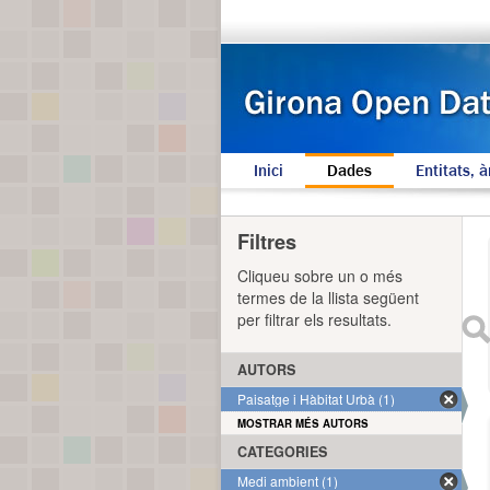
Inici
Dades
Entitats, à
Filtres
Cliqueu sobre un o més
termes de la llista següent
per filtrar els resultats.
AUTORS
Paisatge i Hàbitat Urbà (1)
MOSTRAR MÉS AUTORS
CATEGORIES
Medi ambient (1)