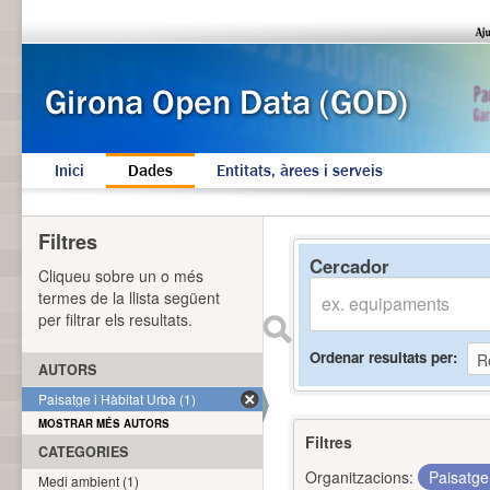
Inici
Dades
Entitats, àrees i serveis
Filtres
Cercador
Cliqueu sobre un o més
termes de la llista següent
per filtrar els resultats.
Ordenar resultats per
AUTORS
Paisatge i Hàbitat Urbà (1)
MOSTRAR MÉS AUTORS
Filtres
CATEGORIES
Organitzacions:
Paisatge
Medi ambient (1)