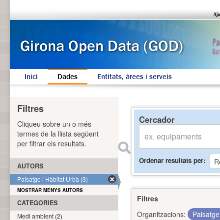
Inici
Dades
Entitats, àrees i serveis
Filtres
Cercador
Cliqueu sobre un o més
termes de la llista següent
per filtrar els resultats.
Ordenar resultats per
AUTORS
Paisatge i Hàbitat Urbà (3)
MOSTRAR MENYS AUTORS
Filtres
CATEGORIES
Organitzacions:
Paisatge
Medi ambient (2)