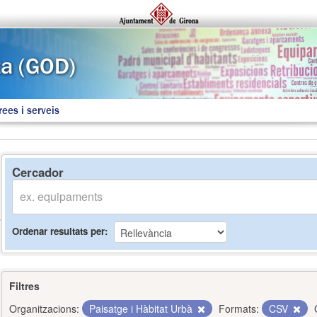
rees i serveis
Cercador
Ordenar resultats per
Filtres
Organitzacions:
Paisatge i Hàbitat Urbà
Formats:
CSV