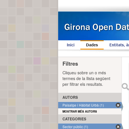
Inici
Dades
Entitats, à
Filtres
Cliqueu sobre un o més
termes de la llista següent
per filtrar els resultats.
AUTORS
Paisatge i Hàbitat Urbà (1)
MOSTRAR MÉS AUTORS
CATEGORIES
Sector públic (1)